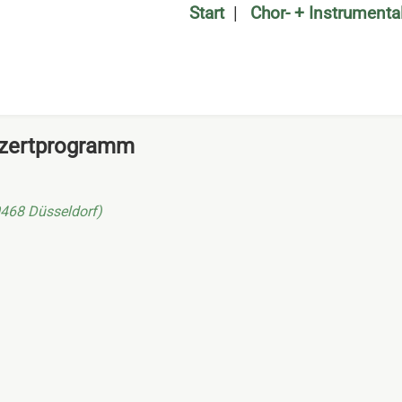
Start
Chor- + Instrument
nzertprogramm
0468 Düsseldorf)