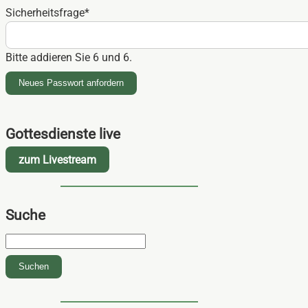
Pflichtfeld
Sicherheitsfrage
*
Bitte addieren Sie 6 und 6.
Neues Passwort anfordern
Gottesdienste live
zum Livestream
Suche
Suchbegriffe
Suchen